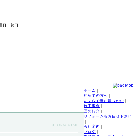
日曜日・祝日
を行う匠の集団です。
ホーム
｜
初めての方へ
｜
いくらで家が建つのか
｜
施工事例
｜
匠の紹介
｜
リフォームもお任せ下さい
｜
会社案内
｜
ブログ
｜