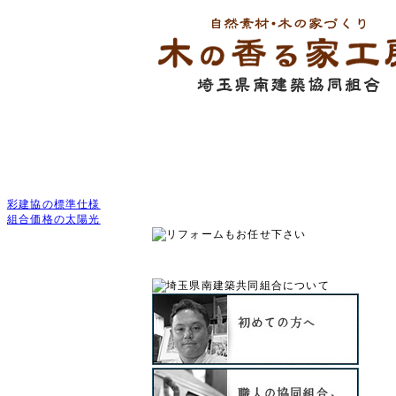
木の香る家工房【埼玉県南建築協同組合】は、埼玉
彩建協の標準仕様
組合価格の太陽光