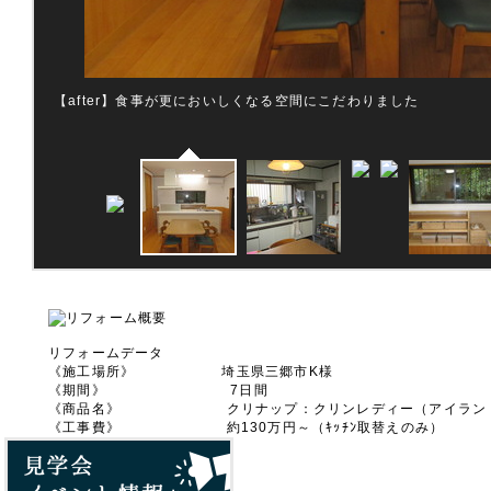
【after】食事が更においしくなる空間にこだわりました
リフォームデータ
《施工場所》 埼玉県三郷市K様
《期間》 7日間
《商品名》 クリナップ：クリンレディー（アイラン
《工事費》 約130万円～（ｷｯﾁﾝ取替えのみ）