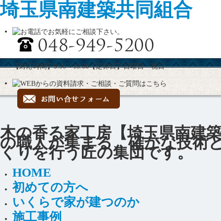
埼玉県南建築共同組合
【対応時間】9:00～18:00【定休日】日曜日・祝日
木の香る家工房【埼玉県南建
の職人が集まる、確かな技術
くりを行う匠の集団です。
HOME
初めての方へ
いくらで家が建つのか
施工事例