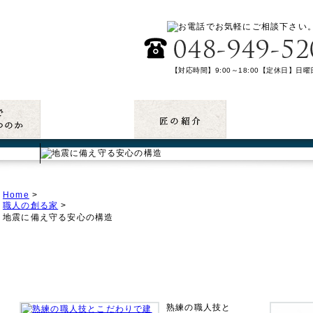
【対応時間】9:00～18:00【定休日】日
木の香る家工房【埼玉県南建築協同組合】は、
団です。
太陽光
Home
>
職人の創る家
>
地震に備え守る安心の構造
熟練の職人技と