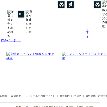
1
2
3
前のページ →
工事例
｜
匠の紹介
｜
リフォームもお任せ下さい
｜
会社案内
｜
ブログ
｜
資料請求・お問合