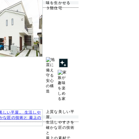
味を生かせる
３階住宅
上質な美しい平
屋。
生活しやすさを
確かな匠の技術
と
最上の素材で